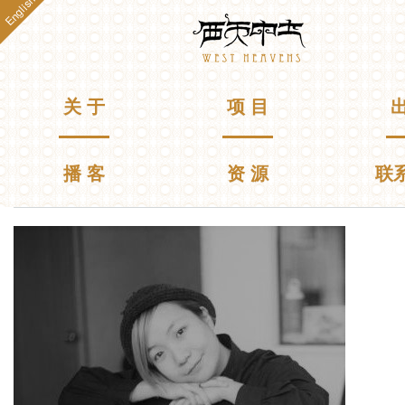
English
跳
Westheavens
转
到
主
要
主菜单
关 于
项 目
出
内
容
播 客
资 源
联
你在这里