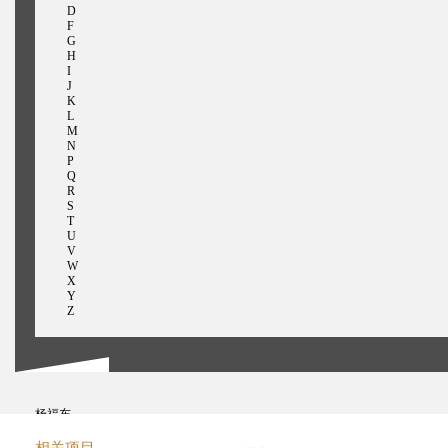
D
F
G
H
I
J
K
L
M
N
P
Q
R
S
T
U
V
W
X
Y
Z
杨福东
姚瑞中
俞挺
相关项目