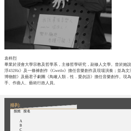
袁梓烈
畢業於浸會大學宗教及哲學系，主修哲學研究，副修人文學。曾於她
浮432Hz》及一條褲創作《Gweilo》擔任音樂創作及現場演奏；並為
博物館》及藝君子劇團《鳥瞰人類．性．愛勿語》擔任音樂創作。現
手、作曲人、藝術行政人員。
排列:
（活动标签）
按姓
按名
A
B
C