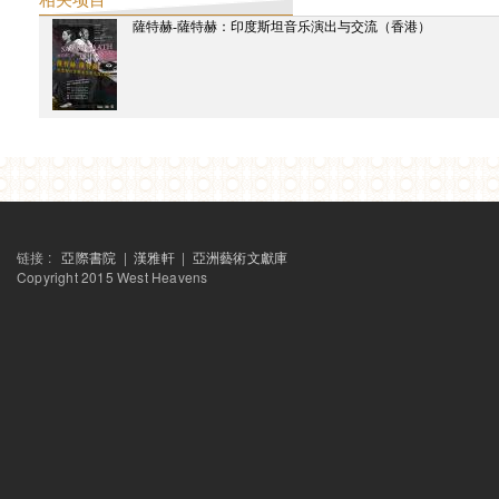
英格和吴山专
薩特赫-薩特赫：印度斯坦音乐演出与交流（香港）
殷漪
袁梓烈
链接 :
亞際書院
|
漢雅軒
|
亞洲藝術文獻庫
Copyright 2015 West Heavens