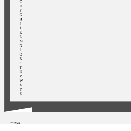
C
D
F
G
H
I
J
K
L
M
N
P
Q
R
S
T
U
V
W
X
Y
Z
王安忆
王鸿生