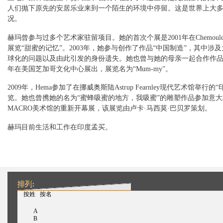
人们抛下原先的安居乐业来到一个陌生的环境中停留。这是世界上大
况。
赫玛曾参与过多个艺术家驻留项目。她的首次个展是2001年在Chemou
展览“甜蜜的记忆”。2003年，她参与创作了作品“中国制造”，其中涉
球化的问题以及由此引发的身份遗失。她也曾与她的母亲一起合作作品，
年在美国芝加哥文化中心展出，展览名为“Mum-my”。
2009年，Hema参加了在挪威奥斯陆Astrup Fearnley现代艺术馆举行的
览。她也曾携她的名为“蜜蜂吸蜜的地方，我吸蜜”的雕塑作品参加意
MACRO美术馆的重新开幕展，该展览由卢卡·马西莫·巴贝罗策划。
赫玛目前生活和工作在印度孟买。
排列:
（活动标签）
按姓
按名
A
B