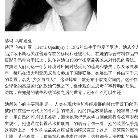
赫玛·乌帕迪亚
赫玛·乌帕迪亚（Hema Upadhyay ）1972年出生于印度巴罗达。她从
品持续不断地关注普遍存在的移民和迁徙经历。在她的综合材料作品
摄影作品整合于纸上，以传达她自1998年搬至孟买以来对移民的看法
在描述人们到达一个新环境时所同时感受到的疏离和缺失，以及敬畏
年，赫玛在澳大利亚悉尼首次参加了国际联展。她展出了一件由两千
的装置，名为“少女与成人”；这些蟑螂四散分布于展览空间内。这件
全球化的高度紧张的政治气氛之下，促使观众去思考军事行动的后果
踌躇，在如是的战争和核试验之后的世界，还有什么可以生还。
她所关心的主要问题 是， 人类在现代性和多维发展的时代背景下的混
被附加在这一时代上的各种新的维度。她的作品极富情感，她将自己
角，用自己的照片以求准确，因为她觉得无论将自画像画得多么写实
主观性。她也通过装置艺术扩展自己的语言；乍一看，她的装置似乎
这实际上是一个对构成孟买这座城市的移民宣言；这是一座繁荣的都
土地。某种程度上，贫民窟和低成本住房等，这些都是无法控制的移