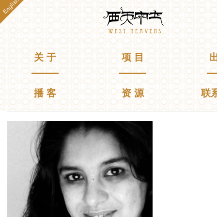
English
跳
Westheavens
转
到
主
要
主菜单
关 于
项 目
出
内
容
播 客
资 源
联
你在这里