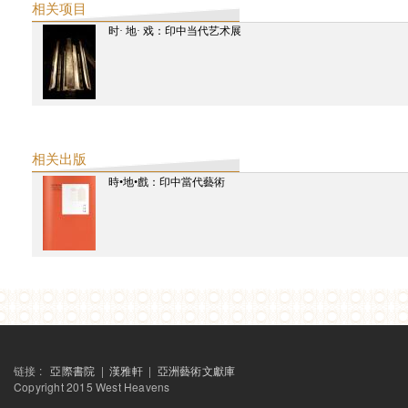
汪晖
相关项目
乌帕迪亚，赫玛
时· 地· 戏：印中当代艺术展
WuJueren
王菁
沃拉，帕罗米塔
王炜
王伟强
吴欣霏
王晓明
万烨秋
王卓尔
相关出版
時•地•戲：印中當代藝術
链接 :
亞際書院
|
漢雅軒
|
亞洲藝術文獻庫
Copyright 2015 West Heavens