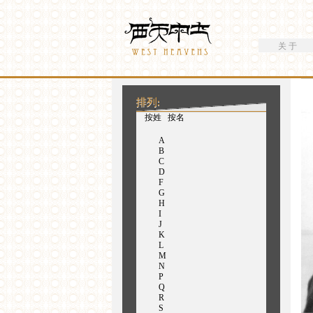
搜索
Westheavens
搜索表单
关 于
你在这里
排列:
（活动标签）
按姓
按名
A
B
C
D
F
G
H
I
J
K
L
M
N
P
Q
R
S