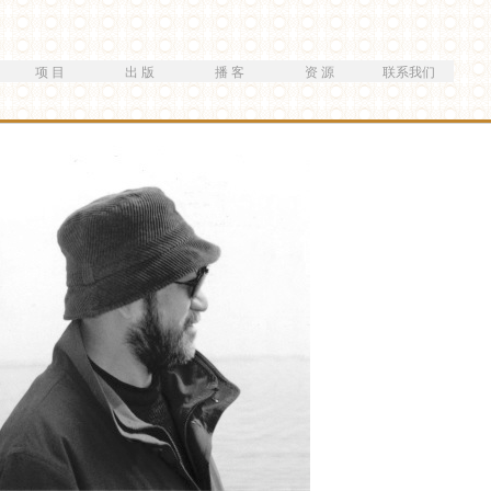
跳
转
到
项 目
出 版
播 客
资 源
联系我们
主
要
内
容