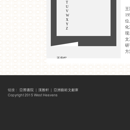
T
U
王
V
1
W
X
位
Y
化
Z
现
文
研
方
王安忆
王鸿生
汪晖
乌帕迪亚，赫玛
WuJueren
王菁
沃拉，帕罗米塔
王炜
链接 :
亞際書院
|
漢雅軒
|
亞洲藝術文獻庫
王伟强
Copyright 2015 West Heavens
吴欣霏
王晓明
万烨秋
王卓尔