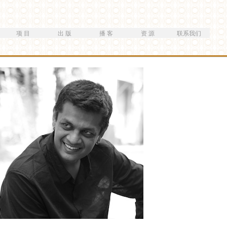
跳
转
到
项 目
出 版
播 客
资 源
联系我们
主
要
内
容