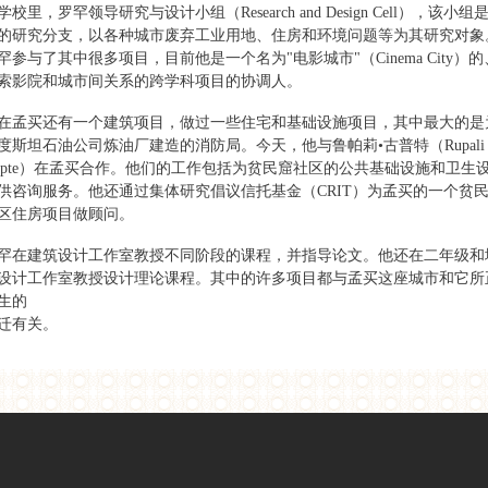
学校里，罗罕领导研究与设计小组（Research and Design Cell），该小组
的研究分支，以各种城市废弃工业用地、住房和环境问题等为其研究对象
罕参与了其中很多项目，目前他是一个名为"电影城市"（Cinema City）的
索影院和城市间关系的跨学科项目的协调人。
在孟买还有一个建筑项目，做过一些住宅和基础设施项目，其中最大的是
度斯坦石油公司炼油厂建造的消防局。今天，他与鲁帕莉•古普特（Rupali
upte）在孟买合作。他们的工作包括为贫民窟社区的公共基础设施和卫生
供咨询服务。他还通过集体研究倡议信托基金（CRIT）为孟买的一个贫
区住房项目做顾问。
罕在建筑设计工作室教授不同阶段的课程，并指导论文。他还在二年级和
设计工作室教授设计理论课程。其中的许多项目都与孟买这座城市和它所
生的
迁有关。