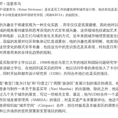
罕 • 湿婆库马
罕•湿婆库马（Rohan Shivkumar）是在孟买工作的建筑师和城市设计师。他目前也是孟
学卡尔维亚建筑和环境研究学院（简称KRVIA）的副院长。
的兴趣在于将建筑视为一种文化实践 ，而非仅仅是筑屋建楼。因此他对
域的视角看待建筑和思考语境的方式非常感兴趣。这些领域包括诸如艺术
学和电影，以及它们与城市发生关系的方式。近年来因城市物理景观发生
，迅猛的发展对社区和集体记忆造成重创，他的兴趣也逐渐明晰。他发现
这些变化的模式非常有趣，包括这当中的意识形态及其表现，特别是日常
对席卷而来的全球化趋势的抵制。
孟买取得学士学位以后，1998年他在马里兰大学的地区和国际问题研究学
攻读硕士学位。在他回到孟买后的同年，他以访问学者的身份加入了卡尔
，同时开始和都市设计研究所（UDRI）共同合作他们在孟买的项目。
是"教堂门复兴计划"和"印度之门"周围"旅游区"发展计划的项目协调员。
曾参与制作一本关于新孟买市（Navi Mumbai）的出版物。除此之外，他
过几个关于城市的展览，写过一些相关文章。最近，他与UDRI合作一个
市区域发展管理局（NMRDA）的项目，对孟买遗产名录重新评估。他还
政府组织如"城市空间"（Citispace）合作，担任对贩卖及非贩卖区的调查
和公共场所的贫民窟重新安置项目的顾问。