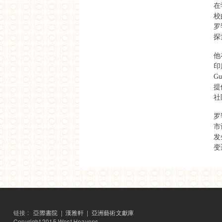
在
校
罗
探
他
印
G
提
社
罗
市
发
变
链接 :
亞際書院
|
漢雅軒
|
亞洲藝術文獻庫
Copyright 2015 West Heavens