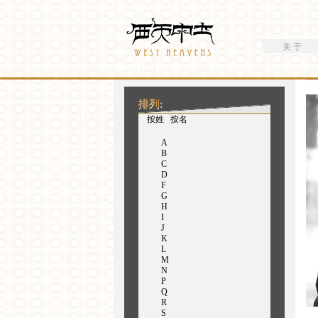
搜索
Westheavens
搜索表单
关 于
你在这里
排列:
（活动标签）
按姓
按名
A
B
C
D
F
G
H
I
J
K
L
M
N
P
Q
R
S