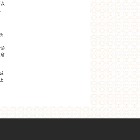
是该
。
、
为
设施
民窟
城
正