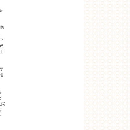
买
以跨
、
巨
破
生
专
维
他
还
孟买
与
分