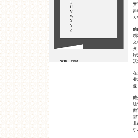
T
罗
U
罗
V
W
大
X
Y
他
Z
领
文
变
译
活
塞提，阿曼
桑布拉尼，蔡坦尼亚
森，迦琪
在
史卡利亚，吉吉
业
桑达拉姆，拉维
湿婆库马，罗罕
亚
沙美智
他
还
做
都
非
析