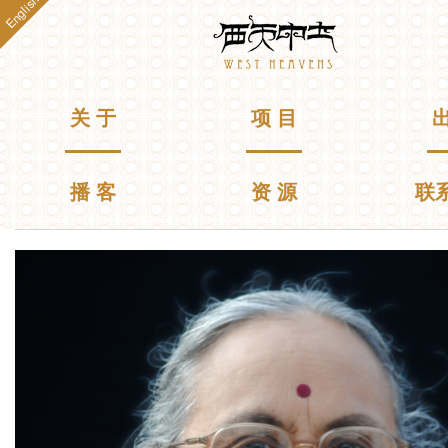
English
跳
Westheavens
转
到
主
要
主菜单
关 于
项 目
出
内
容
播 客
资 源
联
你在这里