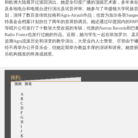
和欧洲大陆展开过巡回演出。她是全印度广播的顶级艺术家，多年来
及各地电台和电视台进行演出及试音评审。她参与了华盛顿大学民族
划，演绎了数百首传统拉格和Agra-Atrauli作品；也曾为加尔各答Sang
特基金会档案计划担任了两年的首席协调员。她还通过印度国内的HM
等唱片公司发行了十数张大受欢迎的专辑，伦敦的Navras Records和巴黎的
Radio France也发行过她的作品。近期，她与学生一起在班加罗尔、
追溯Agra流派历史和演变的教学演出，大受业内人士赞誉。尽管由于
经不再举办公开音乐会，但她定期举办教益丰厚的演讲和讲座。她曾
乐机构颁发的终身成就奖。
排列:
（活动标签）
按姓
按名
A
B
C
D
F
G
H
I
J
K