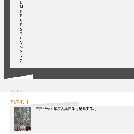
L
M
N
P
Q
R
S
T
U
V
W
X
Y
Z
Rao Lalith
Raqs媒体小组
相关项目
声声相惜：印度古典声乐与昆曲工作坊