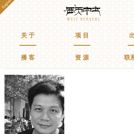
English
跳
Westheavens
转
到
主
要
主菜单
关 于
项 目
出
内
容
播 客
资 源
联
你在这里