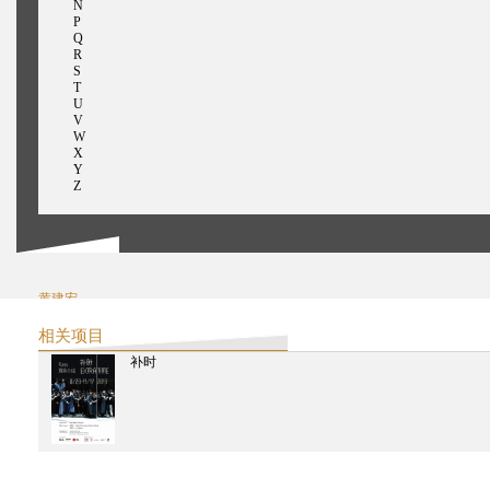
N
P
Q
R
S
T
U
V
W
X
Y
Z
黄建宏
何春蕤
Havaldar Omkarnath
相关项目
胡项城
补时
謝英俊
贺照田