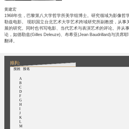
黄建宏
1968
年生，巴黎第八大学哲学所美学组博士。研究领域为影像哲
勒兹电影。
现职国立台北艺术大学艺术跨域研究所副教授，从事
展的研究。同时也书写电影、当代艺术与表演艺术的评论。并从
论，如德勒兹
(Gilles Deleuze)
、布希亚
(Jean Baudrillard)
与洪席耶
翻译。
排列:
（活动标签）
按姓
按名
A
B
C
D
F
G
H
I
J
K
L
M