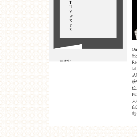
T
U
V
W
X
Y
Z
Om
出
黄建宏
Ra
何春蕤
Ja
Havaldar Omkarnath
从P
胡项城
謝英俊
获
贺照田
位
P
大
自
电