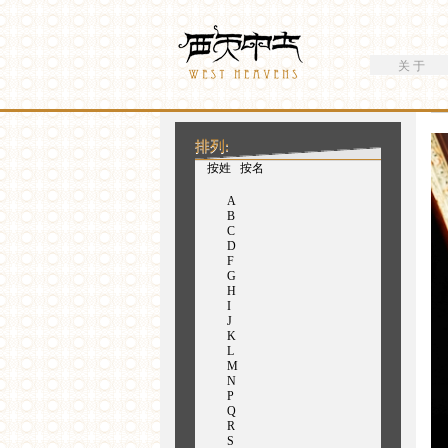
搜索
Westheavens
搜索表单
关 于
你在这里
排列:
（活动标签）
按姓
按名
A
B
C
D
F
G
H
I
J
K
L
M
N
P
Q
R
S