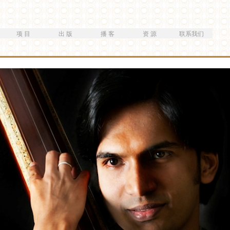
跳
转
到
项 目
出 版
播 客
资 源
联系我们
主
要
内
容