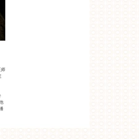
他正师
院
鲁
他
播