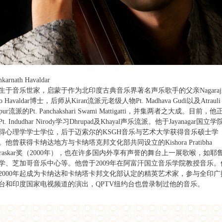
karnath Havaldar
生于音乐世家，启蒙于作为北印度古典音乐界著名声乐歌手的父亲Nagaraj
o Havaldar博士，后师从Kiran流派元老级人物Pt. Madhava Gudi以及Atrauli
ipur流派的Pt. Panchakshari Swami Mattigatti，并集两者之大成。目前，
t. Indudhar Nirody学习Dhrupad及Khayal声乐流派。他于Jayanagar国立学
得心理学学士学位，后于迈索尔的KSGH音乐与艺术大学获得音乐硕士学
。他曾获得卡纳达地方与卡纳塔克邦文化部共同设立的Kishora Pratibha
uraskar奖（2000年），也在许多国内外享有声誉的舞台上一展歌喉，如耶
学、芝加哥音乐中心等。他曾于2009年在阿富汗国立音乐学院教授音乐。
2000年起成为卡纳达和卡纳塔卡邦文化部认定的精英艺术家，参与全印广
台和印度国家电视频道的演出，QPTV纽约台也曾录制过他的音乐。