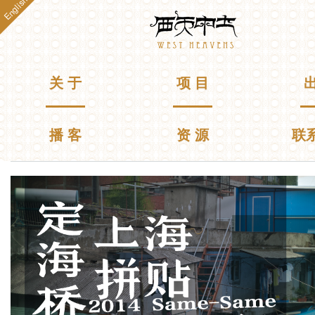
English
跳
Westheavens
转
到
主
要
主菜单
关 于
项 目
出
内
容
播 客
资 源
联
你在这里