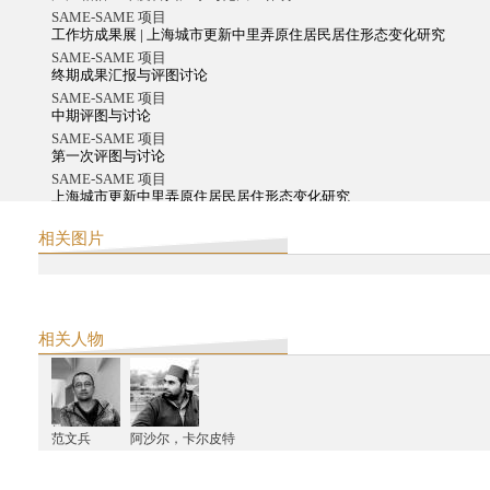
SAME-SAME 项目
工作坊成果展 | 上海城市更新中里弄原住居民居住形态变化研究
SAME-SAME 项目
终期成果汇报与评图讨论
SAME-SAME 项目
中期评图与讨论
SAME-SAME 项目
第一次评图与讨论
SAME-SAME 项目
上海城市更新中里弄原住居民居住形态变化研究
阿米塔夫•高希2016中国之行系列活动
相关图片
阿米塔夫•高希上海圆桌会议
阿米塔夫•高希2016中国之行系列活动
阿米塔夫•高希中国之行总行程
西天中土支持第十一届2016年上海双年展项目作品
2015
相关人物
"市场背后：九星再认识" 2015中印城市研究工作坊
义乌计划
"引爆档案"实验影像工作坊
义乌计划
范文兵
阿沙尔，卡尔皮特
义乌计划上海讨论会
西天中土沙龙
星球：沙巴哈维·考尔的创作