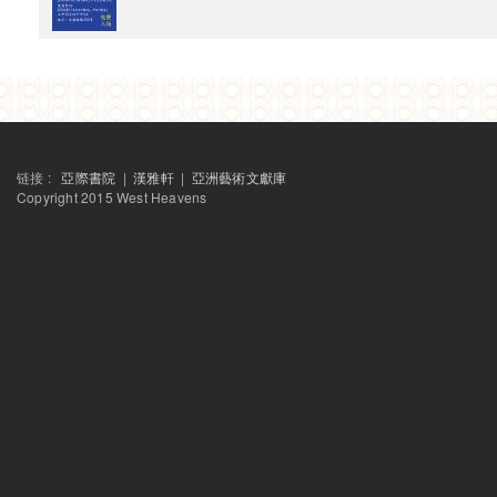
电子出版物
西天中土沙龙
這一天，我們在加爾各答
艺术家特派
海市蜃樓 - 台灣閒置公共設施
2013
西天中土沙龙
链接 :
亞際書院
|
漢雅軒
|
亞洲藝術文獻庫
亚洲故事：重走玄奘的路
Copyright 2015 West Heavens
SAME-SAME 项目
终期评图与讨论会
SAME-SAME 项目
讲座：公共架构下的居民自主营建
SAME-SAME 项目
讲座：上海工人新村简史
SAME-SAME 项目
讲座：定海桥风云
SAME-SAME 项目
“其他”历史
Raqs媒体小组个展“补时”系列讲座之一
人群系谱学的可能性？
藝術家特派
為伊唱：關於藝術與社會行動的討論
未来电影：当代亚洲的活动影像艺术