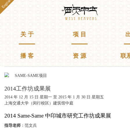
English
跳
Westheavens
转
到
主
要
主菜单
关 于
项 目
出
内
容
播 客
资 源
联
你在这里
SAME-SAME项目
2014工作坊成果展
2014 年 12 月 15 日 星期一
至
2015 年 1 月 30 日 星期五
上海交通大学（闵行校区）建筑馆中庭
2014 Same-Same 中印城市研究工作坊成果展
指导老师
：范文兵