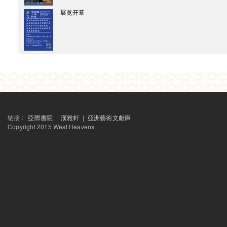
西天中土沙龙
展览开幕
這一天，我們在加爾各答
艺术家特派
海市蜃樓 - 台灣閒置公共設施
2013
西天中土沙龙
亚洲故事：重走玄奘的路
SAME-SAME 项目
终期评图与讨论会
SAME-SAME 项目
讲座：公共架构下的居民自主营建
链接 :
亞際書院
|
漢雅軒
|
亞洲藝術文獻庫
SAME-SAME 项目
Copyright 2015 West Heavens
讲座：上海工人新村简史
SAME-SAME 项目
讲座：定海桥风云
SAME-SAME 项目
“其他”历史
Raqs媒体小组个展“补时”系列讲座之一
人群系谱学的可能性？
藝術家特派
為伊唱：關於藝術與社會行動的討論
未来电影：当代亚洲的活动影像艺术
补时