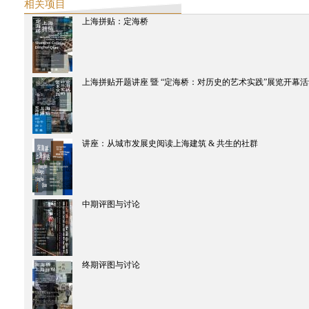
相关项目
义乌计划
上海拼贴：定海桥
2014
西天中土沙龙
生产图像，消费图像：孟买的电影工业空间
西天中土沙龙
上海拼贴开题讲座 暨 “定海桥：对历史的艺术实践”展览开幕
SNS 塞斯崔的记录电影
SAME-SAME项目
2014工作坊成果展
SAME-SAME 项目
展览开幕
讲座：从城市发展史阅读上海建筑 & 共生的社群
SAME-SAME 项目
终期评图与讨论
SAME-SAME 项目
中期评图与讨论
中期评图与讨论
SAME-SAME项目
讲座：从城市发展史阅读上海建筑 & 共生的社群
SAME-SAME 项目
上海拼贴：定海桥
SAME-SAME 项目
终期评图与讨论
上海拼贴开题讲座 暨 “定海桥：对历史的艺术实践”展览开幕活动
西天中土沙龙
從台北到德里—印度的當代啟示
电子出版物