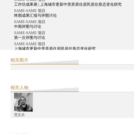
工作坊成果展 | 上海城市更新中里弄原住居民居住形态变化研究
SAME-SAME 项目
终期成果汇报与评图讨论
SAME-SAME 项目
中期评图与讨论
SAME-SAME 项目
第一次评图与讨论
SAME-SAME 项目
上海城市更新中里弄原住居民居住形态变化研究
阿米塔夫•高希2016中国之行系列活动
相关图片
阿米塔夫•高希上海圆桌会议
阿米塔夫•高希2016中国之行系列活动
阿米塔夫•高希中国之行总行程
西天中土支持第十一届2016年上海双年展项目作品
2015
相关人物
"市场背后：九星再认识" 2015中印城市研究工作坊
义乌计划
"引爆档案"实验影像工作坊
义乌计划
范文兵
义乌计划上海讨论会
西天中土沙龙
星球：沙巴哈维·考尔的创作
Make-Belong：中国和香港的纪录片放映单元（第二届科钦双年展）