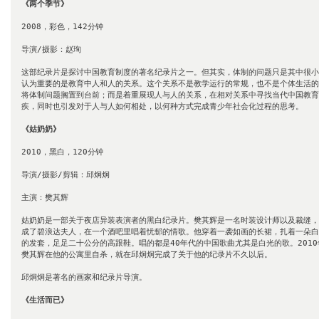
《两个季节》
2008，彩色，142分钟

导演/摄影：赵珣

这部纪录片是探讨中国教育制度的著名纪录片之一。但其实，体制的问题只是其中很小
认为重要的是教育中人和人的关系。这个关系不是教学运行的常规，也不是个体生活的
将体制问题搁置到台前；而是着重展现人与人的关系，在相对关系中寻找当代中国教育
疾，同时也引发对于人与人如何相处，以何种方式完成青少年社会化过程的思考。

《姑奶奶》
2010，黑白，120分钟

导演/摄影/剪辑：邱炯炯

主演：樊其辉

姑奶奶是一部关于夜店异装表演者的黑白纪录片。樊其辉是一名时装设计师以及裁缝，
成了碧浪达夫人，在一个酒吧里唱着忧郁的情歌。他穿着一袭如画的长裙，扎着一朵白
的发套，足足二十公分的高跟鞋。唱的都是40年代的中国歌曲尤其是白光的歌。2010年
樊其辉在他的公寓里自杀，就在邱炯炯完成了关于他的纪录片不久以后。

邱炯炯是著名的画家和纪录片导演。

《生活而已》