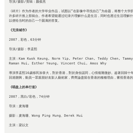
导演/摄影/剪辑：颜俊杰

《碎片》作为作者的大学毕业作品，试图以“在影像中寻找自己”为命题，将整个大学
许多碎片推上剪辑台。作者希望能通过纪录片理解什么是生活，同时也透过生活理解什
以便给当时的自己一个圆满的答复。

《无浪城市》
2007，彩色，63分钟

导演/摄影：李孟熙

主演：Kam Kwok Keung, Norm Yip, Peter Chan, Teddy Chen, Tammy 
Raman Hui, Esther Yeung, Vincent Chui, Amos Why

導演李孟熙16歲移民加拿大，對於香港，對於身份認同，心情複雜微妙。趁著回歸十
回港贈興，動員一眾親朋好友影人藝術家，齊齊論盡留在香港的種種理由，審視香港的
《唱盘上的单行道》
2007，黑白/彩色，74分钟

导演：麦海珊

摄影：麦海珊、Wong Ping Hung、Derek Hui

主演：梁以文
