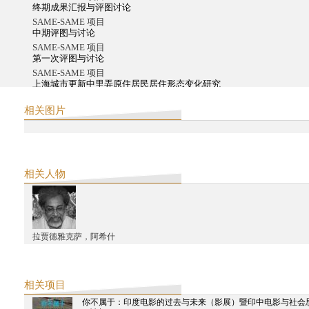
终期成果汇报与评图讨论
SAME-SAME 项目
中期评图与讨论
SAME-SAME 项目
第一次评图与讨论
SAME-SAME 项目
上海城市更新中里弄原住居民居住形态变化研究
阿米塔夫•高希2016中国之行系列活动
相关图片
阿米塔夫•高希上海圆桌会议
阿米塔夫•高希2016中国之行系列活动
阿米塔夫•高希中国之行总行程
西天中土支持第十一届2016年上海双年展项目作品
2015
相关人物
"市场背后：九星再认识" 2015中印城市研究工作坊
义乌计划
"引爆档案"实验影像工作坊
义乌计划
拉贾德雅克萨，阿希什
义乌计划上海讨论会
西天中土沙龙
星球：沙巴哈维·考尔的创作
Make-Belong：中国和香港的纪录片放映单元（第二届科钦双年展）
相关项目
义乌计划
你不属于：印度电影的过去与未来（影展）暨印中电影与社会