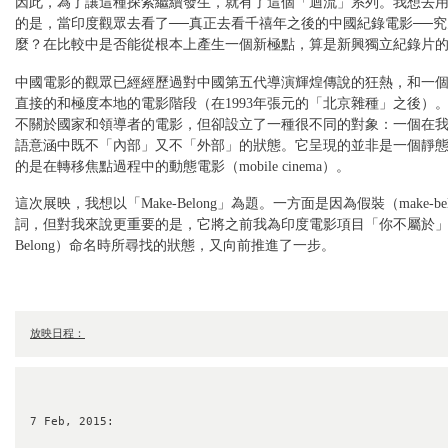
因此，為了讓這種探索繼續發生，就有了這個「迴流」系列。我想去
的是，當印度觀眾去看了──真正去看千禧年之後的中國紀錄電影──
麼？在比較中是否能從根本上產生一個新極點，算是新興獨立紀錄片
中國電影的觀眾已經經歷過對中國第五代導演輝煌傳說的狂熱，和一
直接的和極度本地的電影階段（在1993年張元的「北京雜種」之後）
不關於國家和領導者的電影，但卻設立了一種很不同的對象：一個在
語意涵中既不「內部」又不「外部」的狀態。它呈現的並非是一個靜
的是在轉移焦點過程中的動態電影（mobile cinema）。
這次展映，我想以「Make-Belong」為題。一方面是因為假裝（make-bel
詞，但對我來說更重要的是，它將之前我為印度電影項目「你不屬於」（Yo
Belong）命名時所尋找的狀態，又向前推進了一步。
放映日程：
7 Feb, 2015: 
