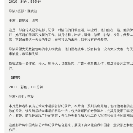
2010，彩色，89分钟

导演/摄影：魏晓波

主演：魏晓波、谢芳

这是一部自传式记录电影，记录一对情侣的日常生活。毕业后，他们住在一起。他的脾
好，她不断的辞职和找新的工作。就是这样，吃饭，睡觉，做爱，吵架，发呆，做梦…
落，它记录着这一天天的生活，在可预见的未来，似乎没有任何希望。 

导演希望为无数被忽略的小人物代言，他们没有故事，没有特色，没有大灾大难，每天
米油盐，希望和失望。 

魏晓波是一名作家、诗人、影评人，也在新闻、广告和教育也工作，在这部影片之前已
片。

《胶带》
2011，彩色，120分钟

导演/剧本：李凝

本片是舞者和表演艺术家李凝的首部纪录片。本片由一系列演出开始，包括他著名的在
泳的片段。镜头随后转向李凝的日常生活，包括舞蹈团的奇异演出，尤其是使用了李凝
介：胶带。随后还展现了他的家庭，并以他失业后加入找工作大军填写失业卡的高潮结
这部影片将中国表演艺术和纪录片结合起来，展现了身体化自我中国家、意识形态和世
作用。