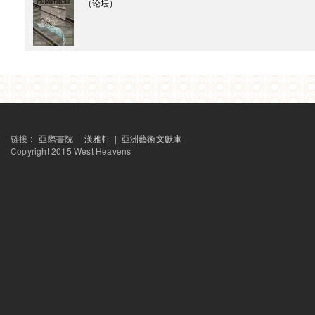
（论坛）
2014
西天中土沙龙
生产图像，消费图像：孟买的电影工业空间
西天中土沙龙
SNS 塞斯崔的记录电影
SAME-SAME项目
2014工作坊成果展
SAME-SAME 项目
展览开幕
SAME-SAME 项目
链接 :
亞際書院
|
漢雅軒
|
亞洲藝術文獻庫
终期评图与讨论
Copyright 2015 West Heavens
SAME-SAME 项目
中期评图与讨论
SAME-SAME项目
讲座：从城市发展史阅读上海建筑 & 共生的社群
SAME-SAME 项目
上海拼贴：定海桥
SAME-SAME 项目
上海拼贴开题讲座 暨 “定海桥：对历史的艺术实践”展览开幕活动
西天中土沙龙
從台北到德里—印度的當代啟示
电子出版物
西天中土沙龙
這一天，我們在加爾各答