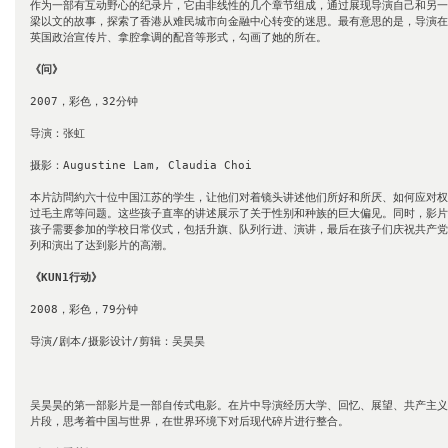
作为一部有互动野心的纪录片，它由非线性的几个章节组成，通过展现导演自己和另一
梁以文的故事，探索了香港从难民城市向金融中心转变的迷思。最有意思的是，导演在
英国政治宣传片、拿腔拿调的配音等形式，勾画了她的所在。

《问》
2007，彩色，32分钟

导演：张虹

摄影：Augustine Lam, Claudia Choi

本片訪問約六十位中国江苏的学生，让他们对着镜头讲述他们所好和所厌、如何应对权
过毛主席等问题。这些孩子直率的讲述展示了关于性别和种族的巨大偏见。同时，影片
孩子需要参加的学校日常仪式，包括升旗、队列行进、演讲，最后在孩子们庆祝共产党
列和演出了达到影片的高潮。

《KUN1行动》
2008，彩色，79分钟

导演/剧本/摄影设计/剪辑：吴昊昊

吴昊昊的第一部影片是一部自传式电影。在片中导演经历大学、回忆、展望、共产主义
片段，思考着中国与世界，在世界环境下对后现代碎片进行整合。
