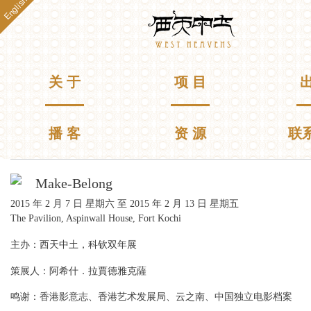
English
跳
Westheavens
转
到
主
要
主菜单
关 于
项 目
出
内
容
播 客
资 源
联
你在这里
Make-Belong
2015 年 2 月 7 日 星期六
至
2015 年 2 月 13 日 星期五
The Pavilion, Aspinwall House, Fort Kochi
主办：西天中土，科钦双年展
策展人：阿希什．拉賈德雅克薩
鸣谢：香港影意志、香港艺术发展局、云之南、中国独立电影档案