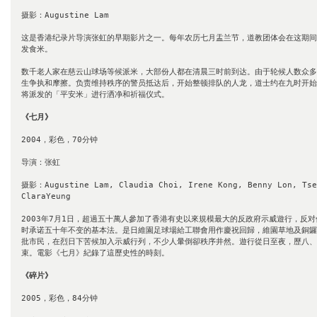
摄影：Augustine Lam

这是香港纪录片导演张虹的早期影片之一。每年农历七月盂兰节，道教团体会在这期间
发食米。 

数千老人家在慈云山球场等候派米，大部份人都在清晨三时前到达。由于轮候人数众多
生争执和摩擦。负责维持秩序的警员抵达后，开始整顿排队的人龙，道士约在九时开始
将派发的「平安米」进行洒净和祈福仪式。

《七月》
2004，彩色，70分钟

导演：张虹

摄影：Augustine Lam, Claudia Choi, Irene Kong, Benny Lon, TseK
ClaraYeung

2003年7月1日，超過五十萬人參加了香港有史以來規模最大的反政府示威遊行，反
时承诺五十年不变的基本法。是日維園足球場給工聯會用作慶祝回歸，維園草地及銅鑼
批市民，在烈日下苦候加入示威行列，不少人暈倒卻秩序井然。遊行從日至夜，歷八、
束。電影《七月》紀錄了這歷史性的時刻。

《碎片》
2005，彩色，84分钟
