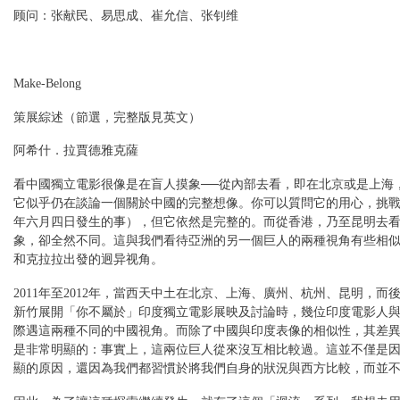
顾问：张献民、易思成、崔允信、张钊维
Make-Belong
策展綜述（節選，完整版見英文）
阿希什．拉賈德雅克薩
看中國獨立電影很像是在盲人摸象──從內部去看，即在北京或是上海
它似乎仍在談論一個關於中國的完整想像。你可以質問它的用心，挑
年六月四日發生的事），但它依然是完整的。而從香港，乃至昆明去
象，卻全然不同。這與我們看待亞洲的另一個巨人的兩種視角有些相
和克拉拉出發的迥异视角。
2011年至2012年，當西天中土在北京、上海、廣州、杭州、昆明，而
新竹展開「你不屬於」印度獨立電影展映及討論時，幾位印度電影人
際遇這兩種不同的中國視角。而除了中國與印度表像的相似性，其差
是非常明顯的：事實上，這兩位巨人從來沒互相比較過。這並不僅是
顯的原因，還因為我們都習慣於將我們自身的狀況與西方比較，而並