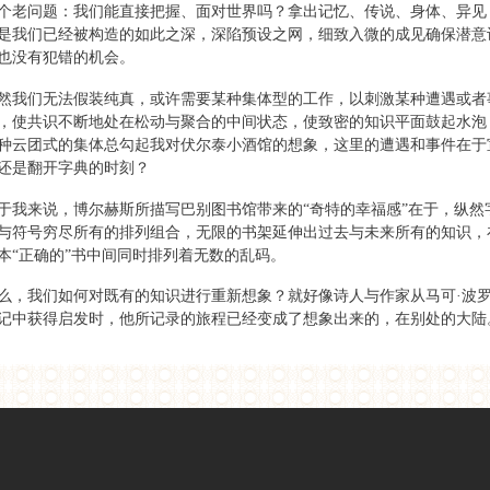
个老问题：我们能直接把握、面对世界吗？拿出记忆、传说、身体、异见
是我们已经被构造的如此之深，深陷预设之网，细致入微的成见确保潜意
也没有犯错的机会。
然我们无法假装纯真，或许需要某种集体型的工作，以刺激某种遭遇或者
，使共识不断地处在松动与聚合的中间状态，使致密的知识平面鼓起水泡
种云团式的集体总勾起我对伏尔泰小酒馆的想象，这里的遭遇和事件在于
还是翻开字典的时刻？
于我来说，博尔赫斯所描写巴别图书馆带来的“奇特的幸福感”在于，纵然
与符号穷尽所有的排列组合，无限的书架延伸出过去与未来所有的知识，
本“正确的”书中间同时排列着无数的乱码。
么，我们如何对既有的知识进行重新想象？就好像诗人与作家从马可·波
记中获得启发时，他所记录的旅程已经变成了想象出来的，在别处的大陆