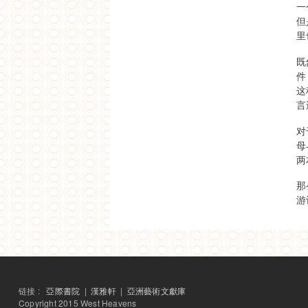
一
SAME-SAME项目
但
2014工作坊成果展
里
SAME-SAME 项目
展览开幕
SAME-SAME 项目
既
终期评图与讨论
件
SAME-SAME 项目
这
中期评图与讨论
言
SAME-SAME项目
讲座：从城市发展史阅读上海建
筑 & 共生的社群
对
SAME-SAME 项目
母
上海拼贴：定海桥
两
SAME-SAME 项目
上海拼贴开题讲座 暨 “定海桥：
那
对历史的艺术实践”展览开幕活动
游
西天中土沙龙
從台北到德里—印度的當代啟示
电子出版物
西天中土沙龙
這一天，我們在加爾各答
艺术家特派
海市蜃樓 - 台灣閒置公共設施
链接 :
亞際書院
|
漢雅軒
|
亞洲藝術文獻庫
2013
Copyright 2015 West Heavens