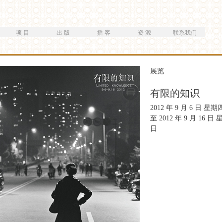
跳
转
到
项 目
出 版
播 客
资 源
联系我们
主
要
内
容
展览
有限的知识
2012 年 9 月 6 日 星期
至
2012 年 9 月 16 日
日