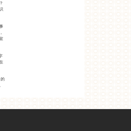
？
识
事
，
宣
字
在
罗的
。