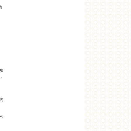
袁
知
，
，
的
不