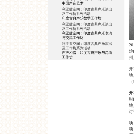
中国声音艺术
利亚兹空间：印度古典声乐演出
及工作坊系列活动
印度古典声乐教学工作坊
利亚兹空间：印度古典声乐演出
及工作坊系列活动
利亚兹空间：印度古典声乐表演
与交流工作坊
利亚兹空间：印度古典声乐演出
2
及工作坊系列活动
煌
声声相惜：印度古典声乐与昆曲
工作坊
州
SAME-SAME 项目
工作坊成果展 | 上海城市更新中
开
里弄原住居民居住形态变化研究
地
SAME-SAME 项目
（
终期成果汇报与评图讨论
SAME-SAME 项目
开
中期评图与讨论
时
SAME-SAME 项目
第一次评图与讨论
地
SAME-SAME 项目
讨
上海城市更新中里弄原住居民居
住形态变化研究
项
阿米塔夫•高希2016中国之行系列
活动
项
阿米塔夫•高希上海圆桌会议