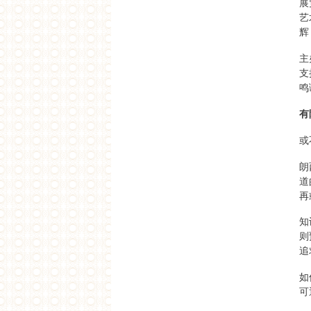
展
阿米塔夫•高希2016中国之行系列
艺
活动
辉
阿米塔夫•高希中国之行总行程
西天中土支持第十一届2016年上
海双年展项目作品
主
支
2015
鸣
"市场背后：九星再认识" 2015中
印城市研究工作坊
有
义乌计划
"引爆档案"实验影像工作坊
或
义乌计划
义乌计划上海讨论会
朗
西天中土沙龙
星球：沙巴哈维·考尔的创作
道
Make-Belong：中国和香港的纪录
再
片放映单元（第二届科钦双年
展）
知
义乌计划
则
2014
追
西天中土沙龙
生产图像，消费图像：孟买的电
如
影工业空间
可
西天中土沙龙
SNS 塞斯崔的记录电影