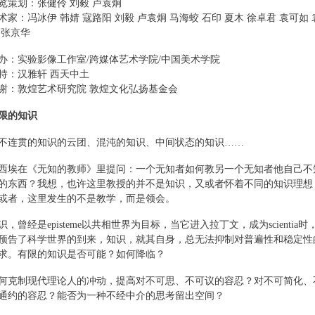
览策划：张健伶 刘毅 卢袁炯
术家：冯冰伊 韩婧 寇路阳 刘毅 卢袁炯 马海蛟 石印 夏木 徐卓君 袁可如 
 张京华
办：实验影像工作室/跨媒体艺术学院/中国美术学院
持：汉雅轩 西天中土
谢：敦煌艺术研究院 敦煌文化弘扬基金会
限的知识
不连贯的知识的云团、混沌的知识、中间状态的知识……
西埃在《无知的教师》里提问：一个无知者如何教另一个无知者他自己不
的东西？我想，也许这里教授的并不是知识，又或者怀着不同的知识理想
或者，这里发生的不是教学，而是领会。
识，曾经是episteme以共相世界为目标，当它进入拉丁文，成为scientia时
预告了科学世界的到来，知识，就其自身，总无法抑制对普遍性和稳定性
求。有限的知识是否可能？如何降临？
何克制现代理论人的冲动，提高对不可思、不可议的容忍？对不可简化、
通约的容忍？能否为一种不经中介的思考留出空间？